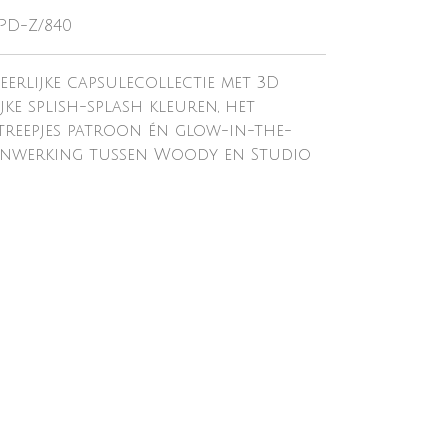
CPD-Z/840
erlijke capsulecollectie met 3D
jke splish-splash kleuren, het
reepjes patroon én glow-in-the-
amenwerking tussen Woody en Studio