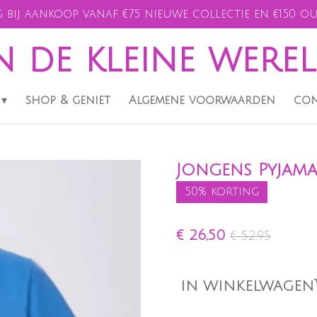
 bij aankoop vanaf €75 nieuwe collectie en €150 ou
n de kleine were
shop & geniet
Algemene voorwaarden
con
Jongens Pyjama,
50% korting
€ 26,50
€ 52,95
IN WINKELWAGEN