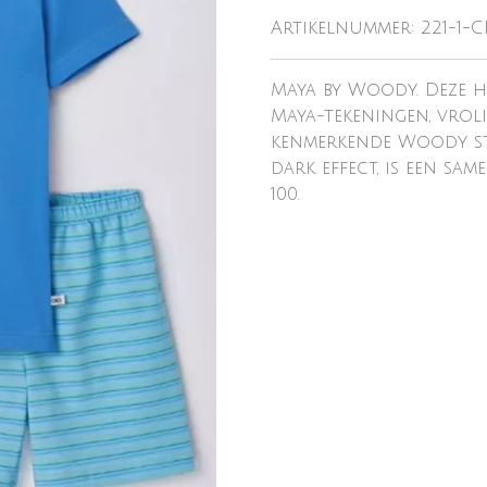
Artikelnummer:
221-1-
Maya by Woody. Deze he
Maya-tekeningen, vroli
kenmerkende Woody st
dark effect, is een s
100.