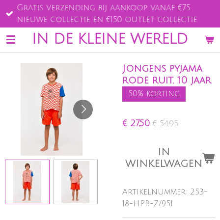
Gratis verzending bij aankoop vanaf €75
Ga
nieuwe collectie en €150 outlet collectie
direct
naar
IN DE KLEINE WERELD
de
hoofdinhoud
Jongens pyjama
rode ruit, 10 jaar
50% korting
€ 27,50
€ 54,95
IN
WINKELWAGEN
Artikelnummer:
253-
18-HPB-Z/951