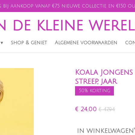
 bij aankoop vanaf €75 nieuwe collectie en €150 ou
n de kleine were
shop & geniet
Algemene voorwaarden
con
Koala Jongens 
streep, jaar
50% korting
€ 24,00
€ 47,94
IN WINKELWAGEN