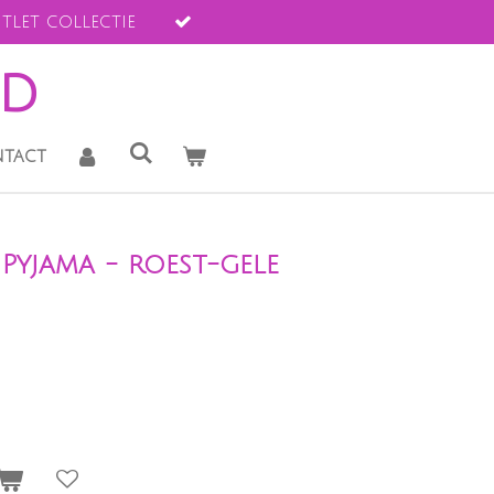
tlet collectie
ld
tact
Pyjama - roest-gele