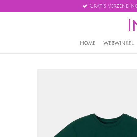
Gratis verzending
Ga
direct
I
naar
de
hoofdinhoud
HOME
WEBWINKEL