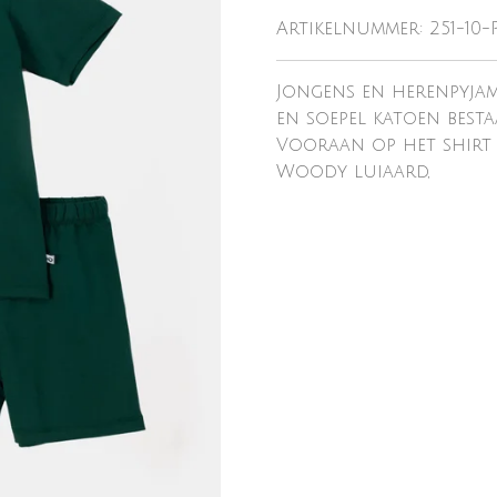
Artikelnummer:
251-10-
Jongens en herenpyja
en soepel katoen besta
Vooraan op het shirt s
Woody luiaard,