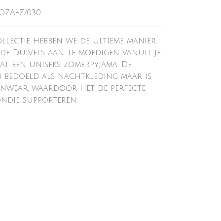
-OZA-Z/030
llectie hebben we de ultieme manier
e Duivels aan te moedigen vanuit je
vat een uniseks zomerpyjama. De
en bedoeld als nachtkleding maar is
nwear, waardoor het de perfecte
ondje supporteren.