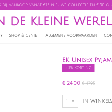
 bij aankoop vanaf €75 nieuwe collectie en €150 ou
n de kleine were
shop & geniet
Algemene voorwaarden
con
EK Unisex Pyjam
50% korting
€ 24,00
€ 47,95
IN WINKE