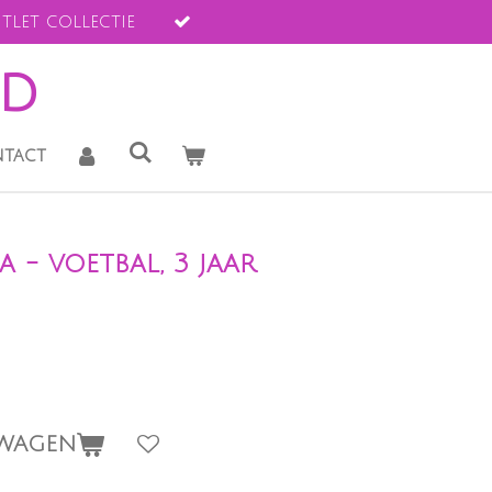
tlet collectie
ld
tact
a - voetbal, 3 jaar
LWAGEN