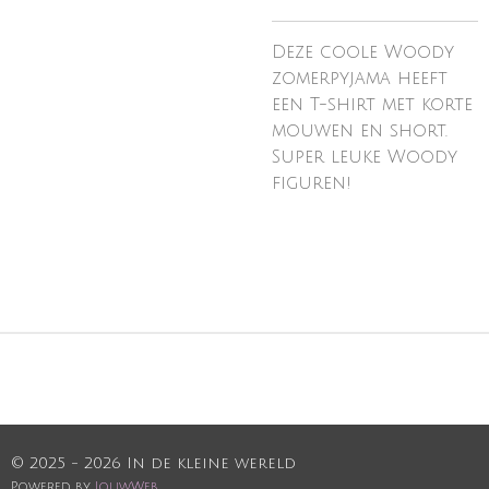
Deze coole Woody
zomerpyjama heeft
een T-shirt met korte
mouwen en short.
Super leuke Woody
figuren!
© 2025 - 2026 In de kleine wereld
Powered by
JouwWeb