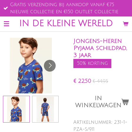
Gratis verzending bij aankoop vanaf €75
Ga
nieuwe collectie en €150 outlet collectie
direct
naar
IN DE KLEINE WERELD
de
hoofdinhoud
Jongens-Heren
Pyjama schildpad,
3 jaar
50% korting
€ 22,50
€ 44,95
IN
WINKELWAGEN
Artikelnummer:
231-1-
PZA-S/911