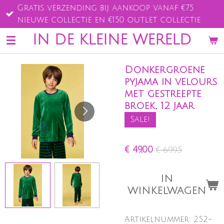
Gratis verzending bij aankoop vanaf €75
Ga
nieuwe collectie en €150 outlet collectie
direct
naar
IN DE KLEINE WERELD
de
hoofdinhoud
Donkergroene
pyjama in velours
met gestreepte
broek, 12 jaar
Sale!
€ 49,00
€ 69,95
IN
WINKELWAGEN
Artikelnummer:
252-