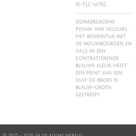
10-PLC-V/792
Donkergroene
pyjama van velours.
Het bovenstuk met
de mouwboorden en
hals in een
contrasterende
blauwe kleur heeft
een print van een
duif. De broek is
blauw-groen
gestreept.
© 2025 - 2026 In de kleine wereld