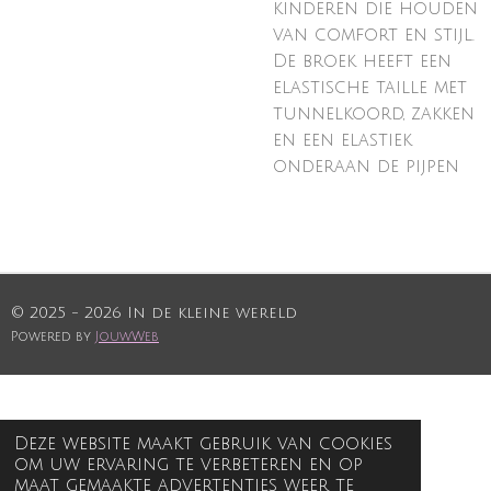
kinderen die houden
van comfort en stijl.
De broek heeft een
elastische taille met
tunnelkoord, zakken
en een elastiek
onderaan de pijpen
© 2025 - 2026 In de kleine wereld
Powered by
JouwWeb
Deze website maakt gebruik van cookies
om uw ervaring te verbeteren en op
maat gemaakte advertenties weer te