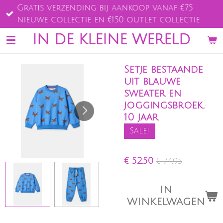
Gratis verzending bij aankoop vanaf €75
Ga
nieuwe collectie en €150 outlet collectie
direct
naar
IN DE KLEINE WERELD
de
hoofdinhoud
Setje bestaande
uit blauwe
sweater en
joggingsbroek,
10 jaar
Sale!
€ 52,50
€ 74,95
IN
WINKELWAGEN