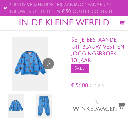
Gratis verzending bij aankoop vanaf €75
Ga
nieuwe collectie en €150 outlet collectie
direct
naar
IN DE KLEINE WERELD
de
hoofdinhoud
Setje bestaande
uit blauw vest en
joggingsbroek,
10 jaar
Sale!
€ 56,00
€ 79,95
IN
WINKELWAGEN