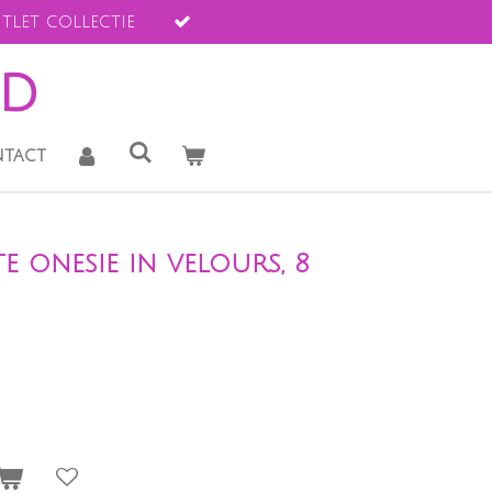
tlet collectie
ld
tact
e onesie in velours, 8