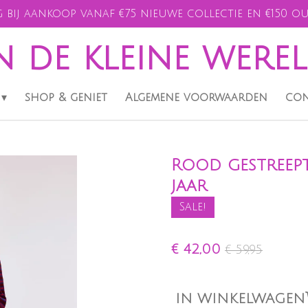
 bij aankoop vanaf €75 nieuwe collectie en €150 ou
n de kleine were
shop & geniet
Algemene voorwaarden
con
Rood gestreept
jaar
Sale!
€ 42,00
€ 59,95
IN WINKELWAGEN