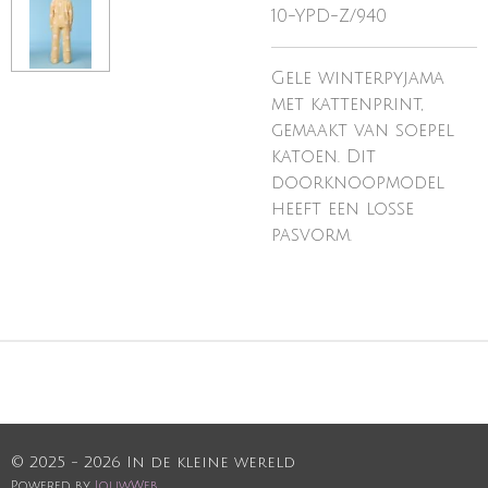
10-YPD-Z/940
Gele winterpyjama
met kattenprint,
gemaakt van soepel
katoen. Dit
doorknoopmodel
heeft een losse
pasvorm.
© 2025 - 2026 In de kleine wereld
Powered by
JouwWeb