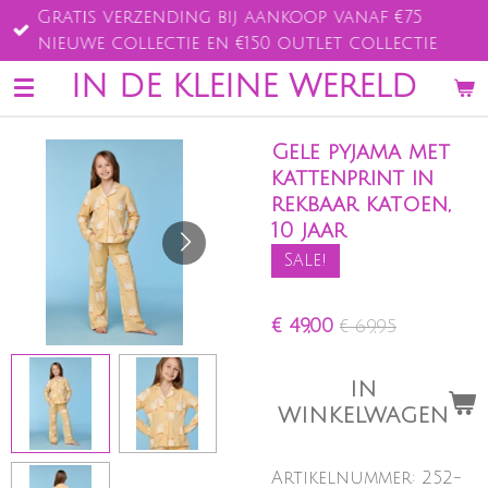
Gratis verzending bij aankoop vanaf €75
Ga
nieuwe collectie en €150 outlet collectie
direct
naar
IN DE KLEINE WERELD
de
hoofdinhoud
Gele pyjama met
kattenprint in
rekbaar katoen,
10 jaar
Sale!
€ 49,00
€ 69,95
IN
WINKELWAGEN
Artikelnummer:
252-