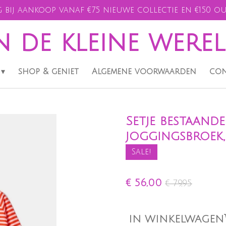
 bij aankoop vanaf €75 nieuwe collectie en €150 ou
n de kleine were
shop & geniet
Algemene voorwaarden
con
Setje bestaand
joggingsbroek,
Sale!
€ 56,00
€ 79,95
IN WINKELWAGEN