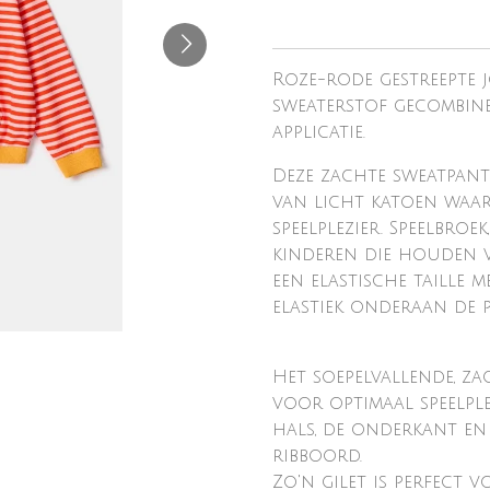
Roze-rode gestreepte 
sweaterstof gecombine
applicatie.
Deze zachte sweatpants
van licht katoen waa
speelplezier. Speelbro
kinderen die houden v
een elastische taille 
elastiek onderaan de p
Het soepelvallende, z
voor optimaal speelpl
hals, de onderkant en
ribboord.
Zo'n gilet is perfect 