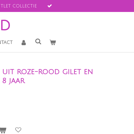
tlet collectie
ld
tact
e uit roze-rood gilet en
 8 jaar