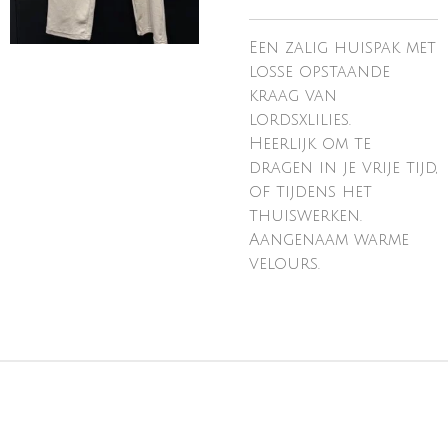
Een zalig huispak met
losse opstaande
kraag van
lordsxlilies.
Heerlijk om te
dragen in je vrije tijd,
of tijdens het
thuiswerken.
Aangenaam warme
velours.