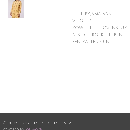
Gele pyjama van
velours.
Zowel het bovenstuk
als de broek hebben
een kattenprint.
© 2025 - 2026 In de kleine wereld
Powered by
JouwWeb