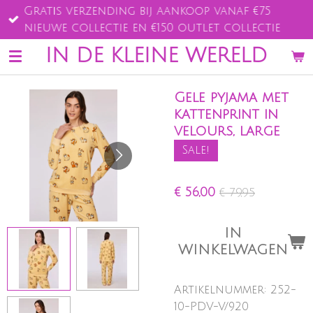
Gratis verzending bij aankoop vanaf €75
Ga
nieuwe collectie en €150 outlet collectie
direct
naar
IN DE KLEINE WERELD
de
hoofdinhoud
Gele pyjama met
kattenprint in
velours, large
Sale!
€ 56,00
€ 79,95
IN
WINKELWAGEN
Artikelnummer:
252-
10-PDV-V/920