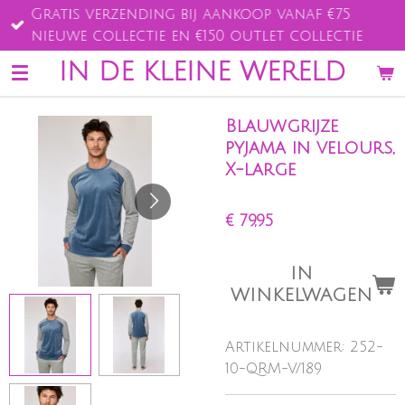
Gratis verzending bij aankoop vanaf €75
Ga
nieuwe collectie en €150 outlet collectie
direct
naar
IN DE KLEINE WERELD
de
hoofdinhoud
Blauwgrijze
pyjama in velours,
X-large
€ 79,95
IN
WINKELWAGEN
Artikelnummer:
252-
10-QRM-V/189