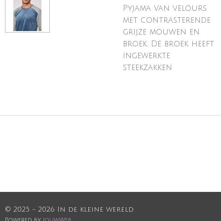
Pyjama van velours
met contrasterende
grijze mouwen en
broek. De broek heeft
ingewerkte
steekzakken
© 2025 - 2026 In de kleine wereld
Powered by
JouwWeb