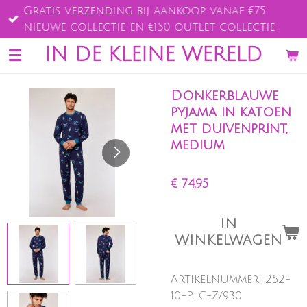
Gratis verzending bij aankoop vanaf €75
Ga
nieuwe collectie en €150 outlet collectie
direct
naar
IN DE KLEINE WERELD
de
hoofdinhoud
Donkerblauwe
pyjama in katoen
met duivenprint,
medium
€ 74,95
IN
WINKELWAGEN
Artikelnummer:
252-
10-PLC-Z/930