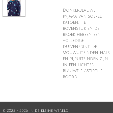
Donkerblauwe
pyjama van soepel
katoen. Het
bovenstuk en de
broek hebben een
volledige
duivenprint. De
mouwuiteinden, hals
en pijpuiteinden zijn
in een lichter
blauwe elastische
boord.
© 2025 - 2026 In de kleine wereld