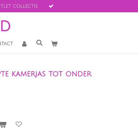
tlet collectie
ld
tact
te kamerjas tot onder