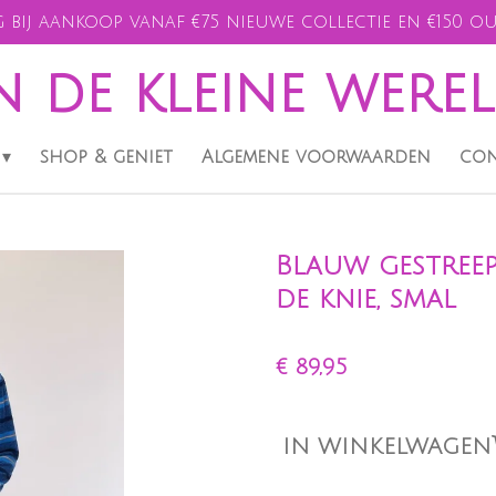
 bij aankoop vanaf €75 nieuwe collectie en €150 ou
n de kleine were
shop & geniet
Algemene voorwaarden
con
Blauw gestreep
de knie, smal
€ 89,95
IN WINKELWAGEN