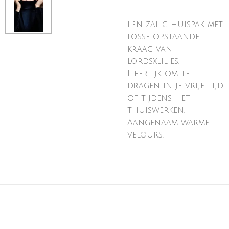
Een zalig huispak met
losse opstaande
kraag van
lordsxlilies.
Heerlijk om te
dragen in je vrije tijd,
of tijdens het
thuiswerken.
Aangenaam warme
velours.