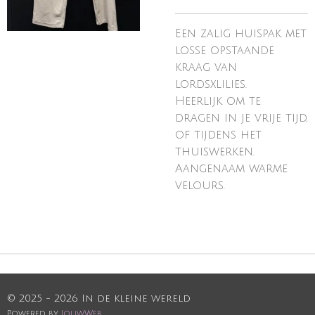
Een zalig huispak met
losse opstaande
kraag van
lordsxlilies.
Heerlijk om te
dragen in je vrije tijd,
of tijdens het
thuiswerken.
Aangenaam warme
velours.
© 2025 - 2026 In de kleine wereld
Powered by
JouwWeb