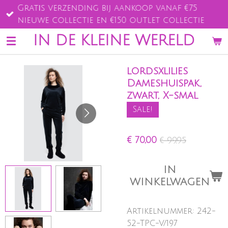
Gratis verzending bij aankoop vanaf €75
Ga
nieuwe collectie en €150 outlet collectie
direct
naar
IN DE KLEINE WERELD
de
hoofdinhoud
lordsxlilies
Dameshuispak,
zwart, X-smal
Sale!
€ 70,00
€ 99,95
IN
WINKELWAGEN
Artikelnummer:
242-
52-TPC-V/197