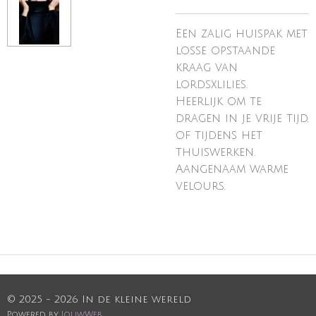
Een zalig huispak met
losse opstaande
kraag van
lordsxlilies.
Heerlijk om te
dragen in je vrije tijd,
of tijdens het
thuiswerken.
Aangenaam warme
velours.
© 2025 - 2026 In de kleine wereld
Powered by
JouwWeb