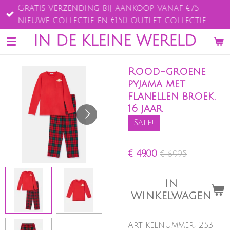
Gratis verzending bij aankoop vanaf €75
Ga
nieuwe collectie en €150 outlet collectie
direct
naar
IN DE KLEINE WERELD
de
hoofdinhoud
Rood-groene
pyjama met
flanellen broek,
16 jaar
Sale!
€ 49,00
€ 69,95
IN
WINKELWAGEN
Artikelnummer:
253-