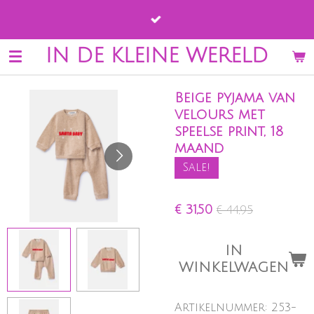
Ga
direct
naar
IN DE KLEINE WERELD
de
hoofdinhoud
Beige pyjama van
velours met
speelse print, 18
maand
Sale!
€ 31,50
€ 44,95
IN
WINKELWAGEN
Artikelnummer:
253-