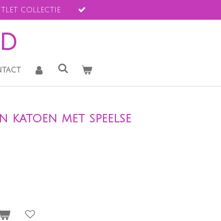
tlet collectie
ld
tact
n katoen met speelse