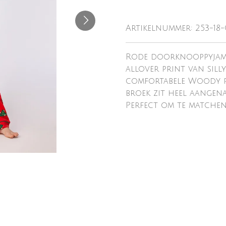
Artikelnummer:
253-18
Rode doorknooppyjama
allover print van sill
comfortabele Woody p
broek zit heel aangen
Perfect om te matchen 