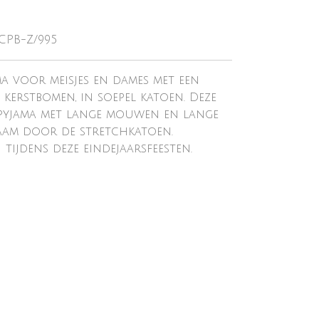
-CPB-Z/995
 voor meisjes en dames met een
y kerstbomen, in soepel katoen. Deze
yjama met lange mouwen en lange
aam door de stretchkatoen.
tijdens deze eindejaarsfeesten.