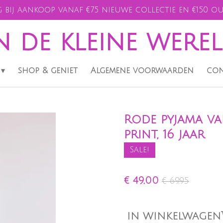
 bij aankoop vanaf €75 nieuwe collectie en €150 ou
n de kleine were
shop & geniet
Algemene voorwaarden
con
Rode pyjama va
print, 16 jaar
Sale!
€ 49,00
€ 69,95
IN WINKELWAGEN