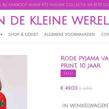
 bij aankoop vanaf €75 nieuwe collectie en €150 ou
n de kleine were
shop & geniet
Algemene voorwaarden
con
Rode pyjama va
print, 10 jaar
Sale!
€ 49,00
€ 69,95
IN WINKELWAGEN