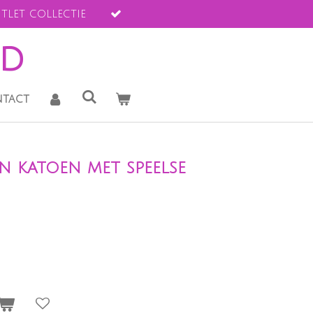
tlet collectie
ld
tact
n katoen met speelse