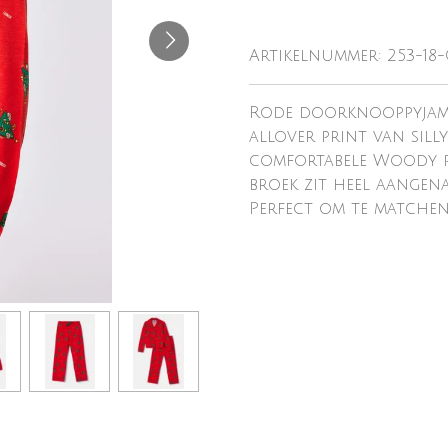
Artikelnummer:
253-18
Rode doorknooppyjama
allover print van sill
comfortabele Woody p
broek zit heel aangen
Perfect om te matchen 