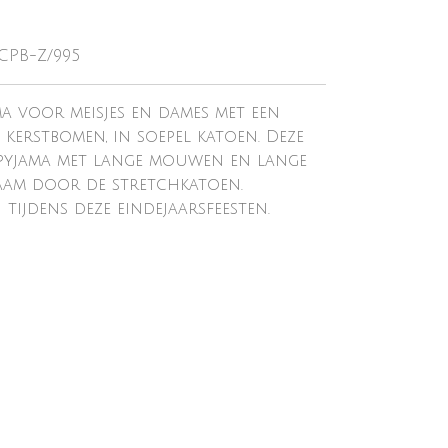
-CPB-Z/995
 voor meisjes en dames met een
y kerstbomen, in soepel katoen. Deze
yjama met lange mouwen en lange
aam door de stretchkatoen.
tijdens deze eindejaarsfeesten.