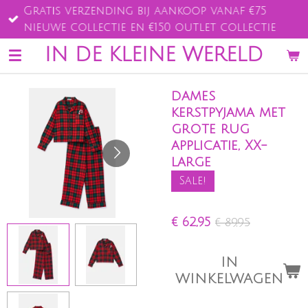
Gratis verzending bij aankoop vanaf €75
Ga
nieuwe collectie en €150 outlet collectie
direct
naar
IN DE KLEINE WERELD
de
hoofdinhoud
dames
kerstpyjama met
grote rug
applicatie, XX-
large
Sale!
€ 62,95
€ 89,95
IN
WINKELWAGEN