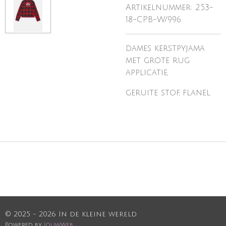
Artikelnummer:
253-
18-CPB-W/996
dames kerstpyjama
met grote rug
applicatie,
geruite stof, flanel
© 2025 - 2026 In de kleine wereld
Powered by
JouwWeb