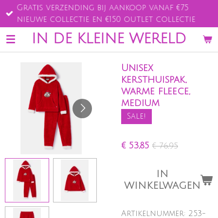
Gratis verzending bij aankoop vanaf €75
Ga
nieuwe collectie en €150 outlet collectie
direct
naar
IN DE KLEINE WERELD
de
hoofdinhoud
Unisex
kersthuispak,
warme fleece,
medium
Sale!
€ 53,85
€ 76,95
IN
WINKELWAGEN
Artikelnummer:
253-