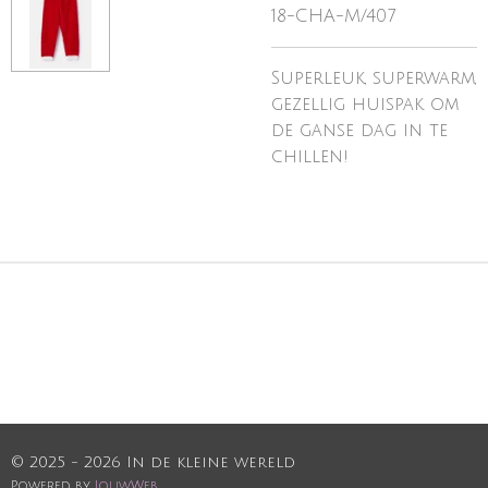
18-CHA-M/407
Superleuk, superwarm,
gezellig huispak om
de ganse dag in te
chillen!
© 2025 - 2026 In de kleine wereld
Powered by
JouwWeb