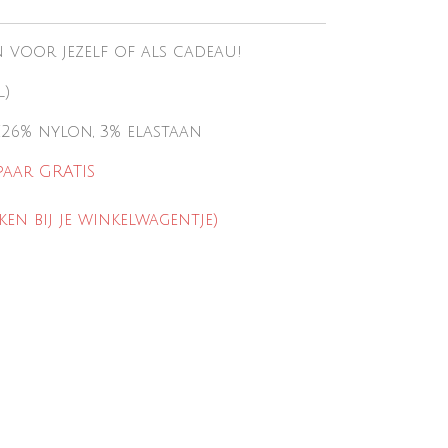
n voor jezelf of
als cadeau!
l)
 €26% nylon, 3% elastaan
paar GRATIS
ken bij je winkelwagentje)