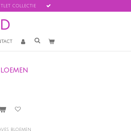
tlet collectie
ld
tact
bloemen
ves bloemen