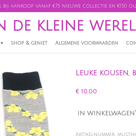
 bij aankoop vanaf €75 nieuwe collectie en €150 ou
n de kleine were
shop & geniet
Algemene voorwaarden
con
Leuke kousen, 
€ 10,00
IN WINKELWAGEN
Artikelnummer:
mustha