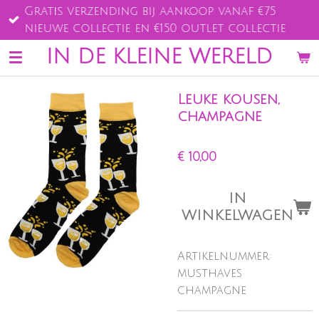
Gratis verzending bij aankoop vanaf €75
Ga
nieuwe collectie en €150 outlet collectie
direct
naar
IN DE KLEINE WERELD
de
hoofdinhoud
Leuke kousen,
champagne
€ 10,00
IN
WINKELWAGEN
Artikelnummer:
musthaves
champagne