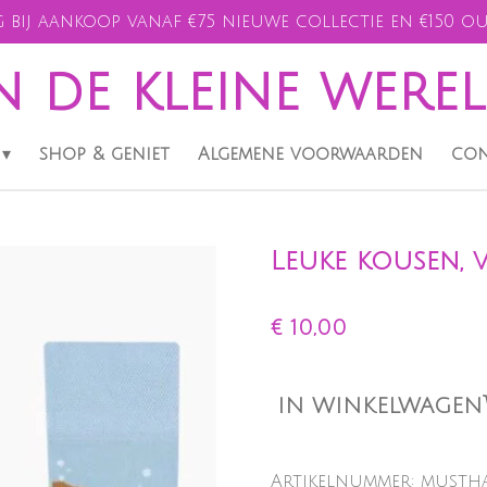
 bij aankoop vanaf €75 nieuwe collectie en €150 ou
n de kleine were
shop & geniet
Algemene voorwaarden
con
Leuke kousen, v
€ 10,00
IN WINKELWAGEN
Artikelnummer:
mustha