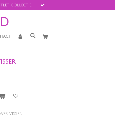
tlet collectie
ld
tact
isser
ves visser