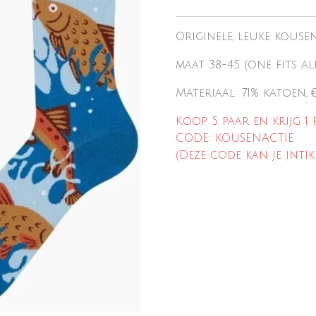
Originele, leuke kouse
maat 38-45 (one fits al
Materiaal: 71% katoen,
Koop 5 paar en krijg 1 
CODE: KOUSENACTIE
(Deze code kan je intik