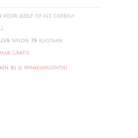
n voor jezelf of
als cadeau!
l)
 €26% nylon, 3% elastaan
paar GRATIS
ken bij je winkelwagentje)