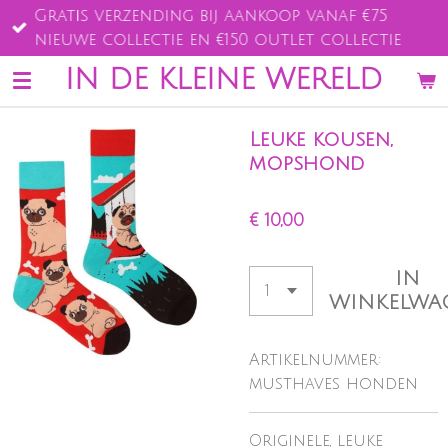
Gratis verzending bij aankoop vanaf €75
Ga
nieuwe collectie en €150 outlet collectie
direct
naar
IN DE KLEINE WERELD
de
hoofdinhoud
Leuke kousen,
mopshond
€ 10,00
IN
WINKELWA
Artikelnummer:
musthaves honden
Originele, leuke