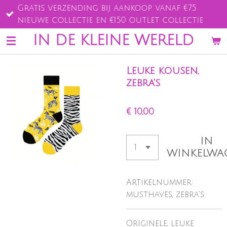
Gratis verzending bij aankoop vanaf €75
Ga
nieuwe collectie en €150 outlet collectie
direct
naar
IN DE KLEINE WERELD
de
hoofdinhoud
Leuke kousen,
zebra's
€ 10,00
IN
WINKELWA
Artikelnummer:
musthaves, zebra's
Originele, leuke