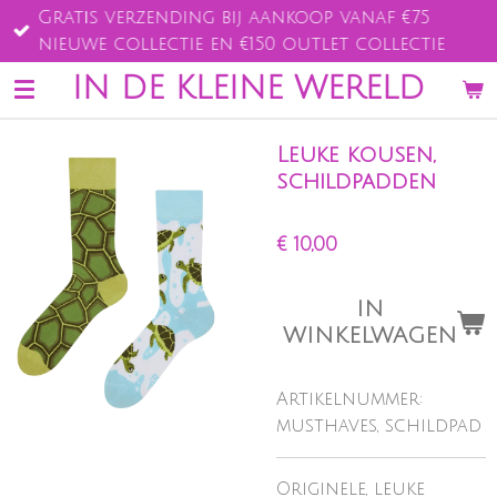
Gratis verzending bij aankoop vanaf €75
Ga
nieuwe collectie en €150 outlet collectie
direct
naar
IN DE KLEINE WERELD
de
hoofdinhoud
Leuke kousen,
schildpadden
€ 10,00
IN
WINKELWAGEN
Artikelnummer:
musthaves, schildpad
Originele, leuke