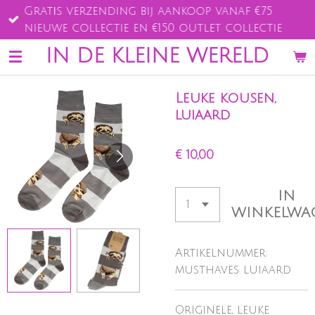
Gratis verzending bij aankoop vanaf €75
Ga
nieuwe collectie en €150 outlet collectie
direct
naar
IN DE KLEINE WERELD
de
hoofdinhoud
Leuke kousen,
luiaard
€ 10,00
IN
WINKELWA
Artikelnummer:
musthaves luiaard
Originele, leuke