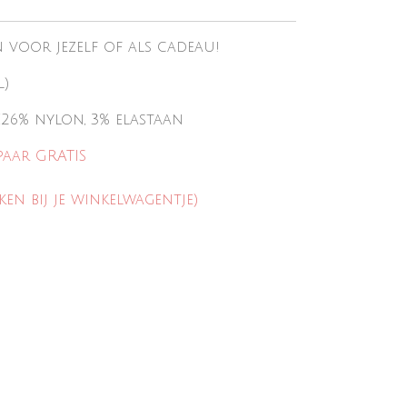
n voor jezelf of
als cadeau!
l)
 €26% nylon, 3% elastaan
paar GRATIS
ken bij je winkelwagentje)