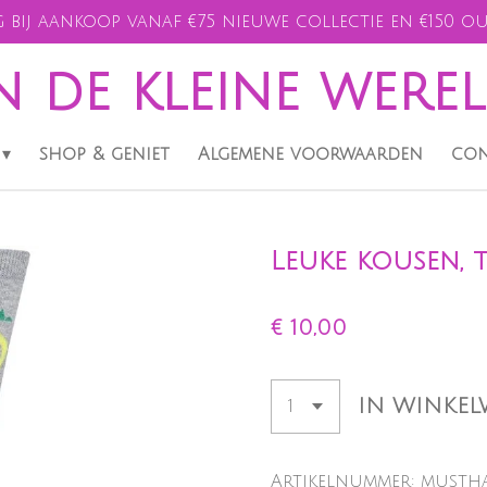
 bij aankoop vanaf €75 nieuwe collectie en €150 ou
n de kleine were
shop & geniet
Algemene voorwaarden
con
Leuke kousen, 
€ 10,00
IN WINKE
Artikelnummer:
mustha