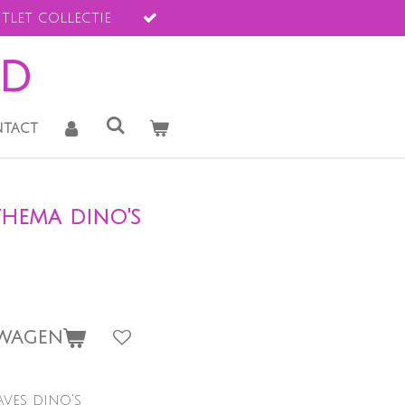
tlet collectie
ld
tact
thema dino's
LWAGEN
ves dino's