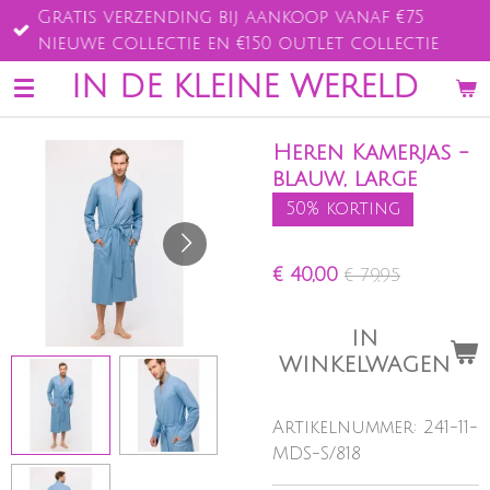
Gratis verzending bij aankoop vanaf €75
Ga
nieuwe collectie en €150 outlet collectie
direct
naar
IN DE KLEINE WERELD
de
hoofdinhoud
Heren Kamerjas -
blauw, large
50% korting
€ 40,00
€ 79,95
IN
WINKELWAGEN
Artikelnummer:
241-11-
MDS-S/818