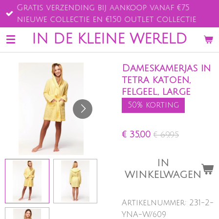
Gratis verzending bij aankoop vanaf €75
Ga
nieuwe collectie en €150 outlet collectie
direct
naar
IN DE KLEINE WERELD
de
hoofdinhoud
Dameskamerjas in
tetra katoen,
felgeel, large
50% korting
€ 35,00
€ 69,95
IN
WINKELWAGEN
Artikelnummer:
231-2-
YNA-W/609