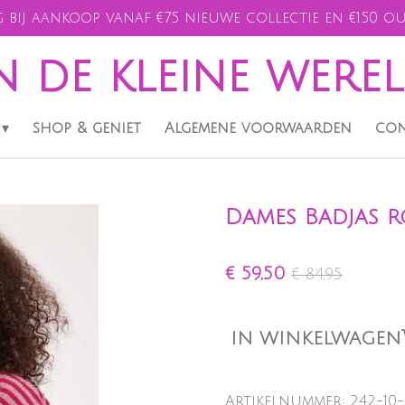
 bij aankoop vanaf €75 nieuwe collectie en €150 ou
n de kleine were
shop & geniet
Algemene voorwaarden
con
Dames Badjas r
€ 59,50
€ 84,95
IN WINKELWAGEN
Artikelnummer:
242-10