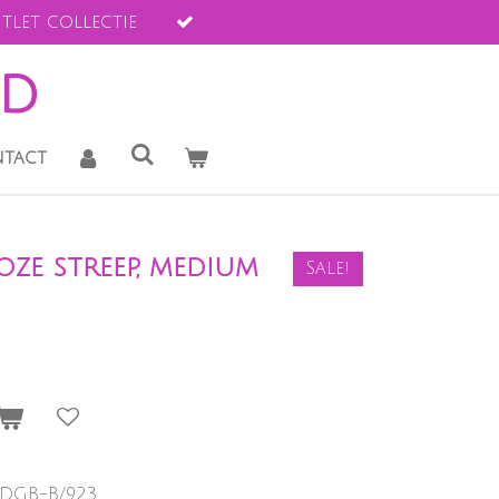
tlet collectie
ld
tact
oze streep, medium
Sale!
-DGB-B/923