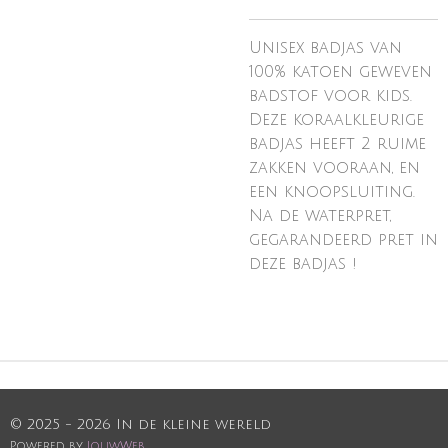
Unisex badjas van
100% katoen geweven
badstof voor kids.
Deze koraalkleurige
badjas heeft 2 ruime
zakken vooraan, en
een knoopsluiting.
Na de waterpret,
gegarandeerd pret in
deze badjas !
© 2025 - 2026 In de kleine wereld
Powered by
JouwWeb