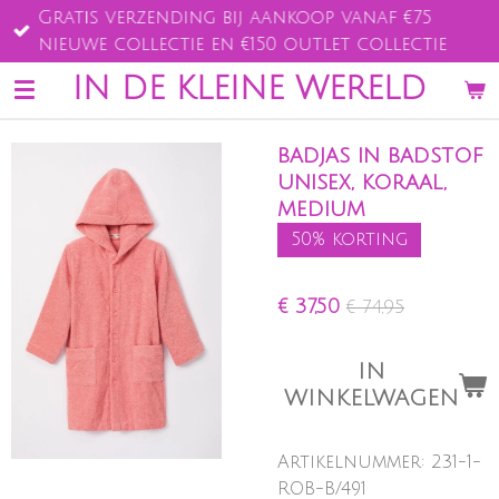
Gratis verzending bij aankoop vanaf €75
Ga
nieuwe collectie en €150 outlet collectie
direct
naar
IN DE KLEINE WERELD
de
hoofdinhoud
badjas in badstof
unisex, koraal,
medium
50% korting
€ 37,50
€ 74,95
IN
WINKELWAGEN
Artikelnummer:
231-1-
ROB-B/491