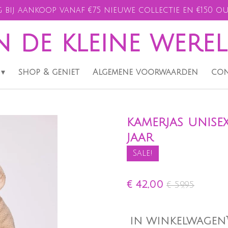
 bij aankoop vanaf €75 nieuwe collectie en €150 ou
n de kleine were
shop & geniet
Algemene voorwaarden
con
kamerjas unisex
jaar
Sale!
€ 42,00
€ 59,95
IN WINKELWAGEN