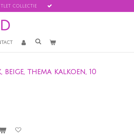
tlet collectie
ld
tact
, beige, thema kalkoen, 10