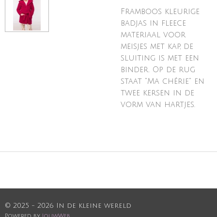
Framboos kleurige
badjas in fleece
materiaal voor
meisjes met kap, de
sluiting is met een
binder. Op de rug
staat "Ma chérie" en
twee kersen in de
vorm van hartjes.
© 2025 - 2026 In de kleine wereld
Powered by
JouwWeb