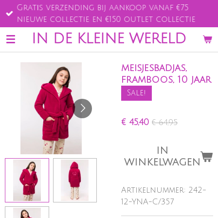
Gratis verzending bij aankoop vanaf €75
Ga
nieuwe collectie en €150 outlet collectie
direct
naar
IN DE KLEINE WERELD
de
hoofdinhoud
meisjesbadjas,
framboos, 10 jaar
Sale!
€ 45,40
€ 64,95
IN
WINKELWAGEN
Artikelnummer:
242-
12-YNA-C/357