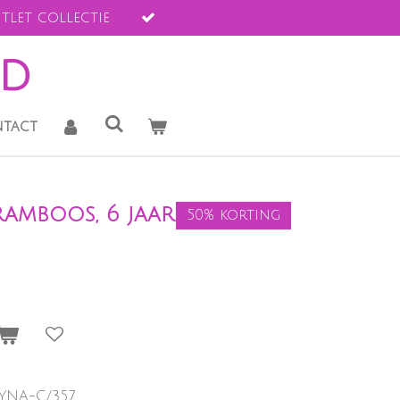
tlet collectie
ld
tact
framboos, 6 jaar
50% korting
-YNA-C/357