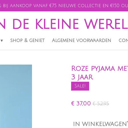
 bij aankoop vanaf €75 nieuwe collectie en €150 ou
n de kleine were
shop & geniet
Algemene voorwaarden
con
Roze pyjama me
3 jaar
Sale!
€ 37,00
€ 52,95
IN WINKELWAGEN