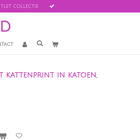
tlet collectie
ld
tact
t kattenprint in katoen,