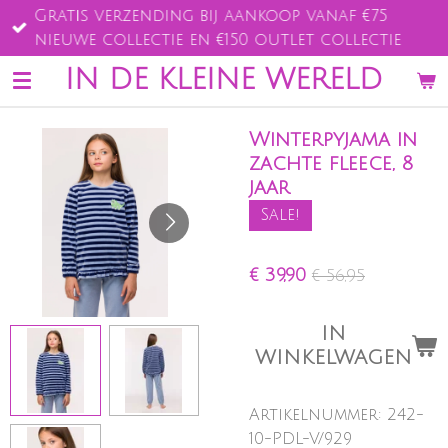
Gratis verzending bij aankoop vanaf €75
Ga
nieuwe collectie en €150 outlet collectie
direct
naar
IN DE KLEINE WERELD
de
hoofdinhoud
Winterpyjama in
zachte fleece, 8
jaar
Sale!
€ 39,90
€ 56,95
IN
WINKELWAGEN
Artikelnummer:
242-
10-PDL-V/929