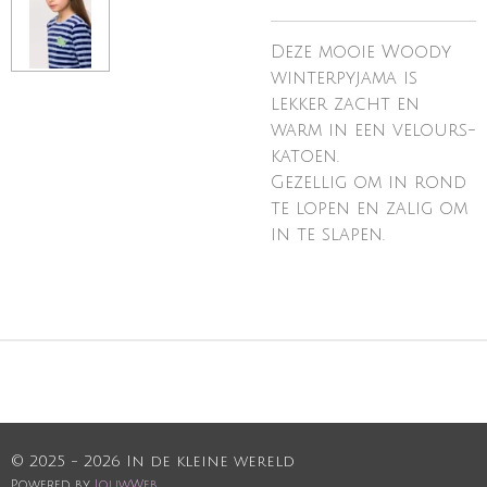
Deze mooie Woody
winterpyjama is
lekker zacht en
warm in een velours-
katoen.
Gezellig om in rond
te lopen en zalig om
in te slapen.
© 2025 - 2026 In de kleine wereld
Powered by
JouwWeb