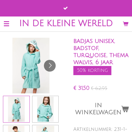
Ga
direct
naar
IN DE KLEINE WERELD
de
hoofdinhoud
badjas unisex,
badstof,
turquoise, thema
walvis, 6 jaar
50% korting
€ 31,50
€ 62,95
IN
WINKELWAGEN
Artikelnummer:
231-1-