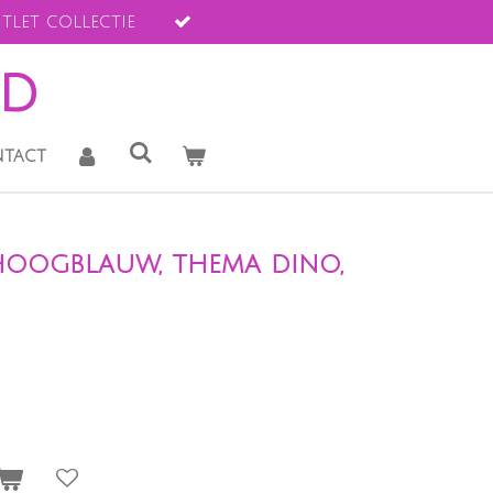
tlet collectie
ld
tact
 hoogblauw, thema dino,