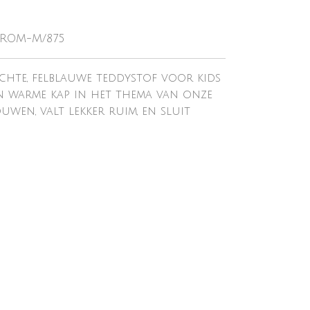
-ROM-M/875
achte, felblauwe teddystof voor kids
en warme kap in het thema van onze
wen, valt lekker ruim, en sluit
.