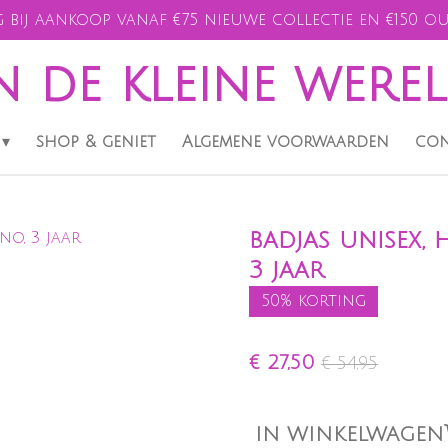
 bij aankoop vanaf €75 nieuwe collectie en €150 ou
n de kleine were
shop & geniet
Algemene voorwaarden
con
badjas unisex,
3 jaar
50% korting
€ 27,50
€ 54,95
IN WINKELWAGEN