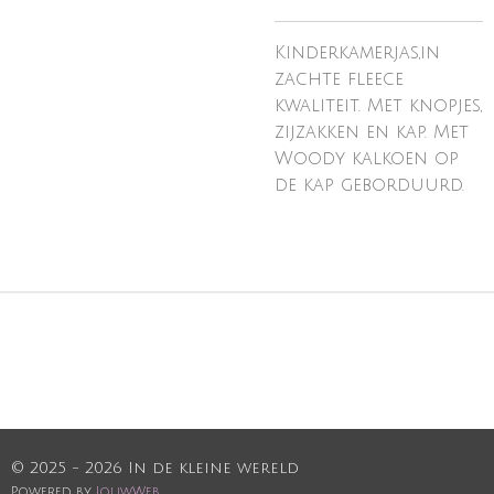
Kinderkamerjas,in
zachte fleece
kwaliteit. Met knopjes,
zijzakken en kap. Met
Woody kalkoen op
de kap geborduurd.
© 2025 - 2026 In de kleine wereld
Powered by
JouwWeb