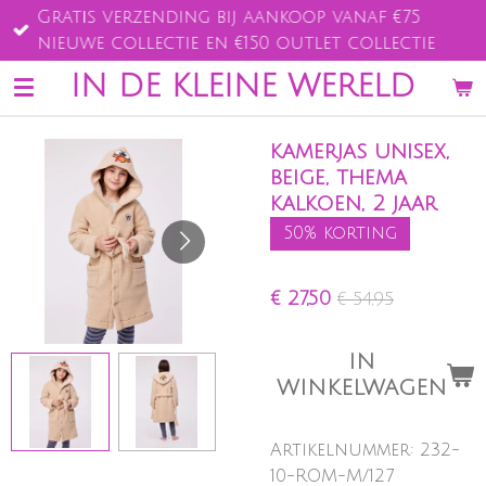
Gratis verzending bij aankoop vanaf €75
Ga
nieuwe collectie en €150 outlet collectie
direct
naar
IN DE KLEINE WERELD
de
hoofdinhoud
kamerjas unisex,
beige, thema
kalkoen, 2 jaar
50% korting
€ 27,50
€ 54,95
IN
WINKELWAGEN
Artikelnummer:
232-
10-ROM-M/127