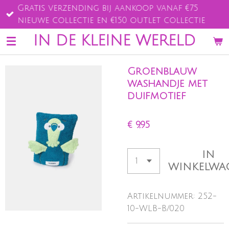
Gratis verzending bij aankoop vanaf €75
Ga
nieuwe collectie en €150 outlet collectie
direct
naar
IN DE KLEINE WERELD
de
hoofdinhoud
Groenblauw
washandje met
duifmotief
€ 9,95
IN
WINKELWA
Artikelnummer:
252-
10-WLB-B/020