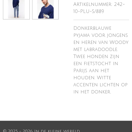
Artikelnummer:
242-
10-PLU-S/889
Donkerblauwe
pyjama voor jongens
en heren van Woody
met labradoodle.
Twee honden zijn
een fietstocht in
Parijs aan het
houden. Witte
accenten lichten op
in het donker.
© 2025 - 2026 In de kleine wereld