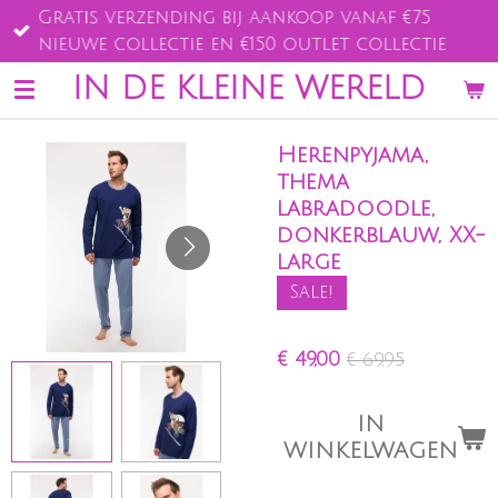
Gratis verzending bij aankoop vanaf €75
Ga
nieuwe collectie en €150 outlet collectie
direct
naar
IN DE KLEINE WERELD
de
hoofdinhoud
Herenpyjama,
thema
labradoodle,
donkerblauw, XX-
large
Sale!
€ 49,00
€ 69,95
IN
WINKELWAGEN