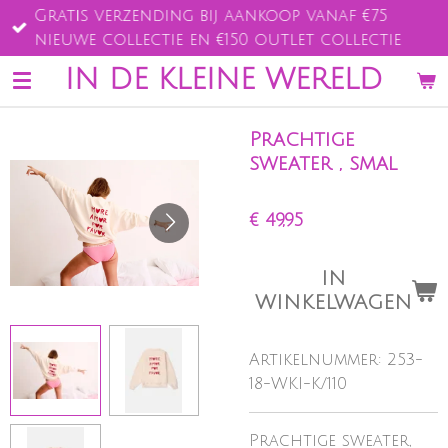
Gratis verzending bij aankoop vanaf €75
Ga
nieuwe collectie en €150 outlet collectie
direct
naar
IN DE KLEINE WERELD
de
hoofdinhoud
Prachtige
sweater , smal
€ 49,95
IN
WINKELWAGEN
Artikelnummer:
253-
18-WKI-K/110
Prachtige sweater,