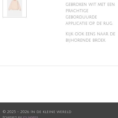
gebroken wit met een
prachtige
geborduurde
applicatie op de rug.
Kijk ook eens naar de
bijhorende broek
© 2025 - 2026 In de kleine wereld
Powered by
JouwWeb