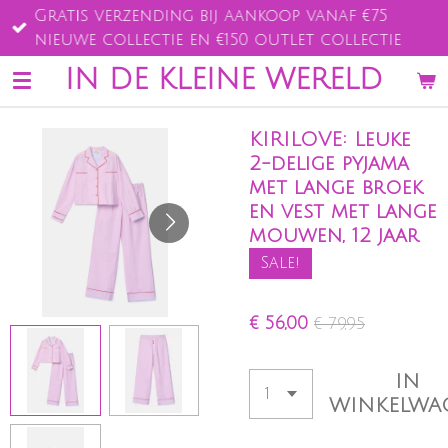
Gratis verzending bij aankoop vanaf €75
Ga
nieuwe collectie en €150 outlet collectie
direct
naar
IN DE KLEINE WERELD
de
hoofdinhoud
KIRILOVE: Leuke
2-delige pyjama
met lange broek
en vest met lange
mouwen, 12 jaar
Sale!
€ 56,00
€ 79,95
IN
WINKELWA